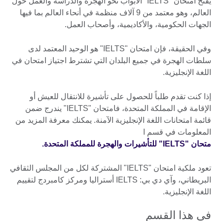
يفتح امتحان "IELTS" الأبواب نحو الهجرة والدراسة والعمل حول
العالم، وهو معتمد من 9 آلاف منظمة في أنحاء العالم بما فيها
الجهات الحكومية، والأكاديمية، وأصحاب العمل.
وفي الحقيقة، فإن امتحان "IELTS" هو الوحيد المعتمد لدى
سلطات الهجرة في جميع البلدان التي تشترط اجتياز امتحان في
اللغة الإنجليزية.
إذا كنت تقدم طلباً للحصول على تأشيرة للانتقال للعيش أو
الإقامة في المملكة المتحدة، فامتحان "IELTS" يندرج ضمن
قائمة امتحانات اللغة الإنجليزية الآمنة. يمكنك معرفة المزيد من
المعلومات في قسم ا
متحان "IELTS" للتأشيرات والهجرة للمملكة المتحدة.
تعود ملكية امتحان "IELTS" المشتركة لكل من المجلس الثقافي
البريطاني، وآي دي بي: IELTS أستراليا ومركز كامبردج لتقييم
اللغة الإنجليزية.
في هذا القسم