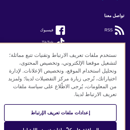
تواصل معنا
RSS
فيسبوك
TikTok
نستخدم ملفات تعريف الارتباط وتقنيات تتبع مماثلة؛
لتشغيل موقعنا الإلكتروني، وتخصيص المحتوى،
وتحليل استخدام الموقع، وتخصيص الإعلانات. لإدارة
موقع المجلس الثقافي البريطاني العالمي
اختياراتك، تُرجى زيارة مركز التفضيلات لدينا؛ ولمزيد
الخصوصية وشروط الاستخدام
من المعلومات، يُرجى الاطّلاع على سياسة ملفات
ملفات تعريف الإرتباط
تعريف الارتباط لدينا.
خريطة الموقع
إعدادات ملفات تعريف الإرتباط
© 2026 British Council
منظمة المملكة المتحدة الدولية للعلاقات الثقافية والفرص
التعليمية. جمعية خيرية مسجلة تحت رقم 209131 (إنجلترا وويلز)