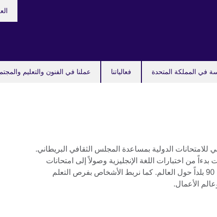
hoose
الع
your
guage
سة في المملكة المتحدة
فعالياتنا
عملنا في الفنون والتعليم والمجتم
للامتحانات الدولية بمساعدة المجلس الثقافي البريطاني.
ءاً من اختبارات اللغة الإنجليزية وصولاً إلى امتحانات
المدارس والمؤهلات المهنية في أكثر من 90 بلداً حول العالم. كما نربط الأشخاص بفرص التعلم
عالم الأعمال.