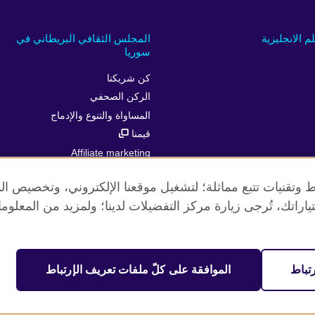
لم الانجليزية
المجلس الثقافي البريطاني في
سوريا
كن شريكنا
الركن الصحفي
المساواة والتنوع والإدماج
قيمنا
Affiliate marketing
 وتقنيات تتبع مماثلة؛ لتشغيل موقعنا الإلكتروني، وتخصيص ال
ياراتك، تُرجى زيارة مركز التفضيلات لدينا؛ ولمزيد من المعلوم
الخصوصية وشروط الاستخدام
ملفات تعريف الإرتباط
خريطة الموق
تباط
الموافقة على كلّ ملفات تعريف الإرتباط
مية. جمعية خيرية مسجلة تحت رقم 209131 (إنجلترا وويلز) وSC03773 (اسكتلندا).