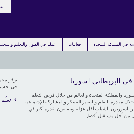
hoose
الع
your
guage
سة في المملكة المتحدة
فعالياتنا
عملنا في الفنون والتعليم والمجتم
افي البريطاني لسوريا
نوفر مجم
قصص 
في تحسين 
الشر
أفريقي
ريا والمملكة المتحدة والعالم من خلال فرص التعلم
تعلّم 
لال مبادرة التعلم والتعبير المبتكر والمشاركة الإجتماعية
اكتشف
عر السوريون الشباب أقل عزلة ويتمتعون بقدرة أكبر في
مميزي
ل من أجل مستقبل أفضل.
الأوسط
يعتبرو
المجلس