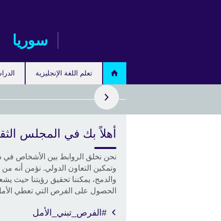
Skip
to
main
سوريا
content
ف المزيد
تعلم اللغة الإنجليزية
الدرا
أهلاً بك في المجلس الثق
سوريا"
رات فنانين
نحن نخلق الروابط بين الأشخاص في سو
 ثقافيين.
وتمكين التعاون الدولي. نؤمن أنه من خ
والدمج، يمكننا تحقيق رؤيتنا حيث يش
الحصول على الفرص التي تعطي الأم
#الفرص_تبني_الأمل