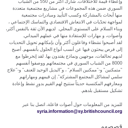
وإعطاء قيمة للاختلافات. شارك أكثر من 550 من الشباب
السوري ضمن هذه المجموعات في مشاريع مجتمعية متعددة
منها أبحاث بالمشاركة وكسب التأييد ومبادرات مجتمعية
لمواجهة تحدّيات في الانتعاش الاقتصادي والتماسك الإجتماعي ،
وبناء السلام على المستوى المحلي. لديهم الأن ثقة بالنفس أكثر،
وأصوات، و مهارات للإستفادة منها في عملهم الميداني.
لقد أصبحوا نشطاء وفاعلون أكثر وأن بإمكانهم تحويل التحديات
إلى فرص يبحثون فيها عن أنسب أنواع الحلول بأنفسهم. أصبح
لديهم تحالفات، موجهين ونماذج يقتدون بها. لقد إنخرطوا مع
8000 من الشباب السوري في مجتمعاتهم ووصفوا أنفسهم
"متمكنين" و-"ممكنين السلام" ، و"البديل الوحيد للعنف" و-"علاج
سلمي لمشاكل المجتمع المشتركة". إن قيمهم ومهاراتهم
ومعارفهم المكتسبة حديثاً ستتيح لهم القيم بدورٍ نشط وإعادة
تشكيل مستقبل بلدهم.
للمزيد من المعلومات حول أصوات فاعلة، اتصل بنا عبر
syria.information@sy.britishcouncil.org
قصصهم