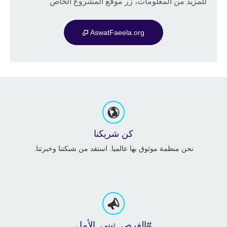
للمزيد من المعلومات، زر موقع المشروع الخاص
AswatFaeela.org
كن شريكنا
نحن منظمة موثوق بها عالميا. استفد من شبكتنا وخبرتنا.
#الفرص_تبني_الأمل