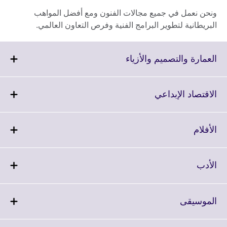
ونحن نعمل في جميع مجالات الفنون ومع أفضل المواهب
البريطانية لتطوير البرامج الفنية وفرص التعاون العالمي.
Click
العمارة والتصميم والأزياء
to
expand.
More
Click
الاقتصاد الإبداعي
information
to
available.
expand.
More
Click
الأفلام
information
to
available.
expand.
More
Click
الأدب
information
to
available.
expand.
More
Click
الموسيقى
information
to
available.
expand.