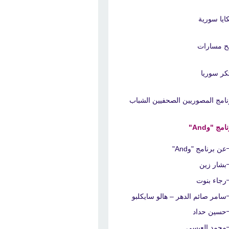
ايا سورية
ح مسارات
تكر سوريا
نامج المصوريين الصحفيين الشباب
امج "وAnd"
عن برنامج "وAnd"
بشار زين
رجاء بنوت
سامر صائم الدهر – هالو سايكلبو
حسين حداد
محمد العيسى