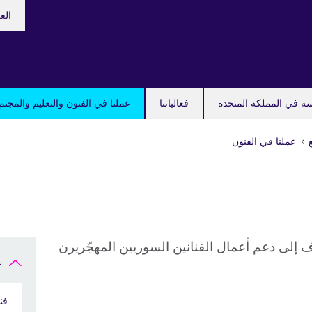
hoose
الع
your
guage
سة في المملكة المتحدة
فعالياتنا
عملنا في الفنون والتعليم والمجتم
عملنا في الفنون
هدف إلى دعم أعمال الفنانين السوريين المهجّريرن
ع
فن