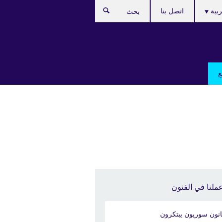
C
ربية
اتصل بنا
بحث
lan
ع
ملنا في الفنون
انون سوريون يبتكرون