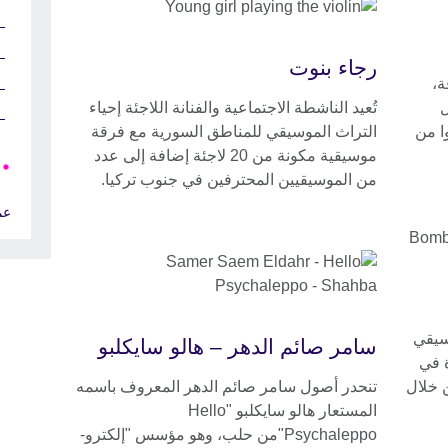
رجاء بنوت
ة،
ل
تُعيد الناشطة الاجتماعية والفنانة اللاجئة إحياء
ا من
التراث الموسيقي للمناطق السورية مع فرقة
موسيقية مكونة من 20 لاجئة إضافة إلى عدد
من الموسيقيين المحترفين في جنوب تركيا.
عم
سيقي
سامر صائم الدهر – هالو سايكلبو
ة في
 خلال
تنحدر أصول سامر صائم الدهر المعروف باسمه
المستعار هالو سايكلبو "Hello
Psychaleppo"من حلب، وهو مؤسس "إلكترو-