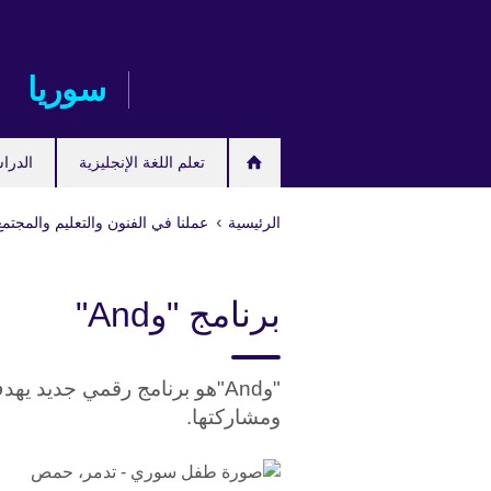
Skip
to
main
سوريا
content
تعلم اللغة الإنجليزية
الدرا
الرئيسية
عملنا في الفنون والتعليم والمجتمع
برنامج "وAnd"
"وAnd"هو برنامج رقمي جديد ي
ومشاركتها.