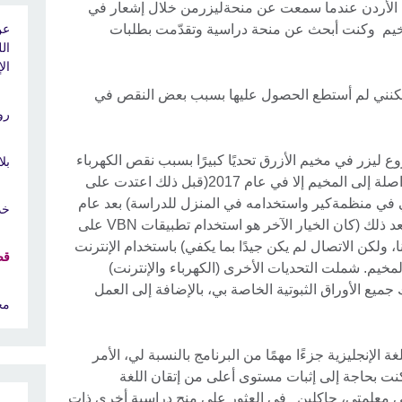
 الأردن عندما سمعت عن منحةليزرمن خلال إشعار في
خيم وكنت أبحث عن منحة دراسية وتقدّمت بطلبات
ال
ال
كنني لم أستطع الحصول عليها بسبب بعض النقص في
رو
 ليزر في مخيم الأزرق تحديًا كبيرًا بسبب نقص الكهرباء
بل
والإنترنت. ولم تصل خدمة الكهرباء المتواصلة إلى المخيم إلا في عام 2017(قبل ذلك اعتدت على
 في منظمةكير واستخدامه في المنزل للدراسة) بعد عام
خد
واحد من التسجيل في البرنامج. ثم بدأنا بعد ذلك (كان الخيار الآخر هو استخدام تطبيقات VBN على
ا، ولكن الاتصال لم يكن جيدًا بما يكفي) باستخدام الإنترنت
قص
خيم. شملت التحديات الأخرى (الكهرباء والإنترنت)
ميع الأوراق الثبوتية الخاصة بي، بالإضافة إلى العمل
مح
لإنجليزية جزءًا مهمًا من البرنامج بالنسبة لي، الأمر
نت بحاجة إلى إثبات مستوى أعلى من إتقان اللغة
دتني معلمتي، جاكلين في العثور على منح دراسية أخرى ذات