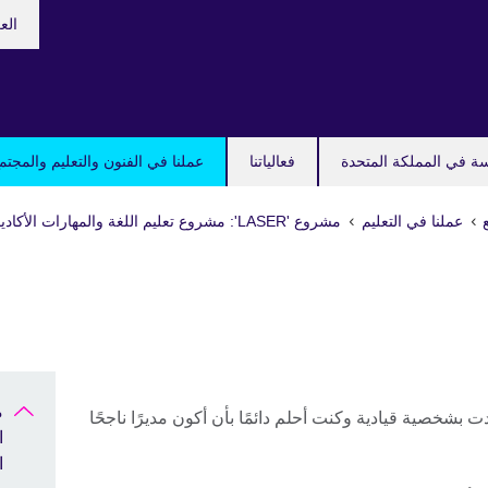
hoose
الع
your
guage
سة في المملكة المتحدة
فعالياتنا
عملنا في الفنون والتعليم والمجتم
عملنا في التعليم
مشروع 'LASER': مشروع تعليم اللغة والمهارات الأكاديمية وموارد التعلم الإلكتروني
ت بشخصية قيادية وكنت أحلم دائمًا بأن أكون مديرًا ناجحًا
ا
ا