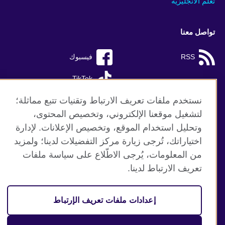
تعلم الانجليزية
تواصل معنا
RSS
فيسبوك
TikTok
نستخدم ملفات تعريف الارتباط وتقنيات تتبع مماثلة؛
لتشغيل موقعنا الإلكتروني، وتخصيص المحتوى،
وتحليل استخدام الموقع، وتخصيص الإعلانات. لإدارة
موقع المجلس الثقافي البريطاني العالمي
اختياراتك، تُرجى زيارة مركز التفضيلات لدينا؛ ولمزيد
الخصوصية وشروط الاستخدام
من المعلومات، يُرجى الاطّلاع على سياسة ملفات
ملفات تعريف الإرتباط
تعريف الارتباط لدينا.
خريطة الموقع
إعدادات ملفات تعريف الإرتباط
© 2026 British Council
منظمة المملكة المتحدة الدولية للعلاقات الثقافية والفرص
التعليمية. جمعية خيرية مسجلة تحت رقم 209131 (إنجلترا وويلز)