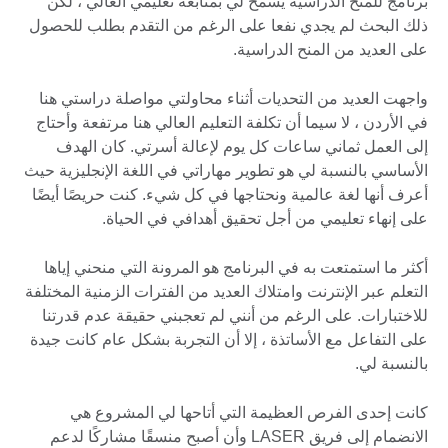
برنامج للمنح الدراسية يسمح لي بمتابعة تعليمي العالي ، لكن
ذلك البحث لم يجدي نفعا على الرغم من التقدم بطلب للحصول
على العديد من المنح الدراسية.
واجهت العديد من التحديات أثناء محاولتي مواصلة دراستي هنا
في الأردن ، لا سيما أن تكلفة التعليم العالي هنا مرتفعة وأحتاج
إلى العمل ثماني ساعات كل يوم لإعالة أسرتي. كان الهدف
الأساسي بالنسبة لي هو تطوير مهاراتي في اللغة الإنجليزية حيث
أعرف أنها لغة عالمية ونحتاجها في كل شيء. كنت حريصًا أيضًا
على إنهاء تعليمي من أجل تحقيق أهدافي في الحياة.
أكثر ما استمتعت به في البرنامج هو المرونة التي منحني إياها
التعلم عبر الإنترنت وامتلاك العديد من الفترات الزمنية المختلفة
للاختبارات. على الرغم من أنني لم تعجبني حقيقة عدم قدرتنا
على التفاعل مع الأساتذة ، إلا أن التجربة بشكل عام كانت جيدة
بالنسبة لي.
كانت إحدى الفرص العظيمة التي أتاحها لي المشروع هي
الانضمام إلى فريق LASER وأن أصبح منسقًا مشاركًا لدعم